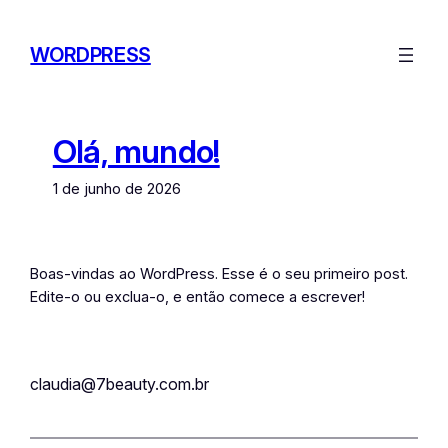
Pular
para
WORDPRESS
o
conteúdo
Olá, mundo!
1 de junho de 2026
Boas-vindas ao WordPress. Esse é o seu primeiro post.
Edite-o ou exclua-o, e então comece a escrever!
claudia@7beauty.com.br